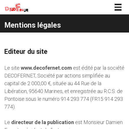
Togg
navig
Mentions légales
Editeur du site
Le site
www.decofernet.com
est édité par la société
DECOFERNET
, Société par actions simplifiée au
capital de 2 000,00 €, située au 44 Rue de la
Libération, 95640 Marines, et enregistrée au R.C.S. de
Pontoise sous le numéro 914 293 774 (FR15 914 293
774).
Le
directeur de la publication
est Monsieur Damien